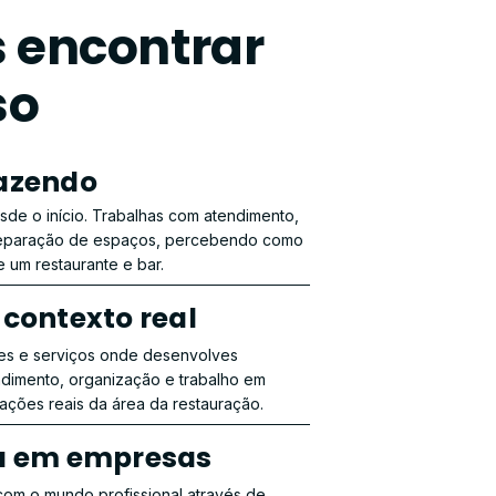
s encontrar
so
azendo
de o início. Trabalhas com atendimento,
reparação de espaços, percebendo como
e um restaurante e bar.
 contexto real
des e serviços onde desenvolves
dimento, organização e trabalho em
uações reais da área da restauração.
ia em empresas
com o mundo profissional através de