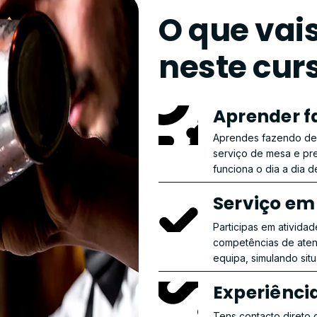
O que vai
neste cur
Aprender f
Aprendes fazendo des
serviço de mesa e p
funciona o dia a dia d
Serviço em
Participas em ativida
competências de aten
equipa, simulando sit
Experiênc
Tens contacto direto 