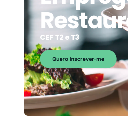
Restaur
CEF T2 e T3
Quero inscrever-me