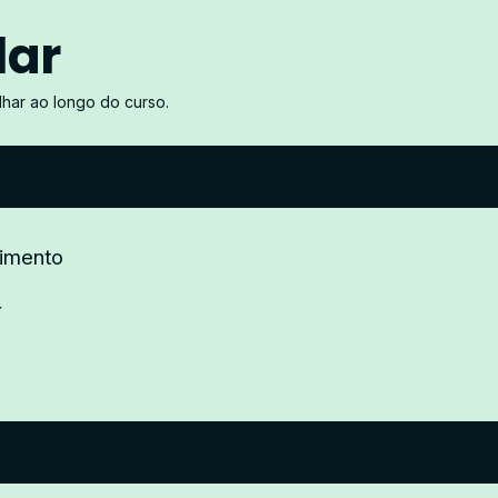
lar
har ao longo do curso.
dimento
r