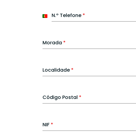
N.º Telefone
*
Portugal
+351
Morada
*
Localidade
*
Código Postal
*
NIF
*